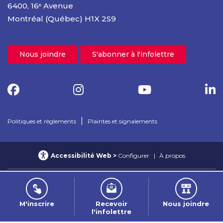
6400, 16
Avenue
e
Montréal (Québec) H1X 2S9
Nous joindre
S'abonner à l'infolettre
|
Politiques et règlements
Plaintes et signalements
Accessibilité Web
Configurer
À propos
© 2025 Cégep de Rosemont – Tous droits réservés
Confidentialité Web
M'inscrire
Recevoir
Nous joindre
Nétiquette
l'infolettre