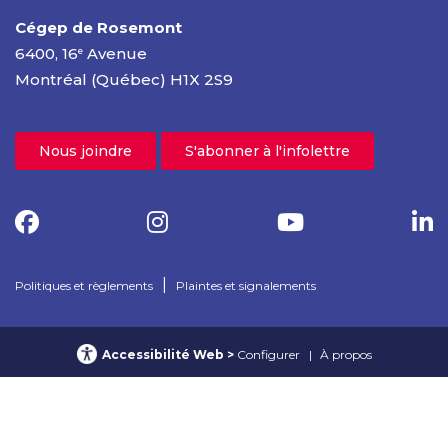
Cégep de Rosemont
6400, 16
Avenue
e
Montréal (Québec) H1X 2S9
Nous joindre
S'abonner à l'infolettre
|
Politiques et règlements
Plaintes et signalements
Accessibilité Web
Configurer
À propos
© 2025 Cégep de Rosemont – Tous droits réservés
Confidentialité Web