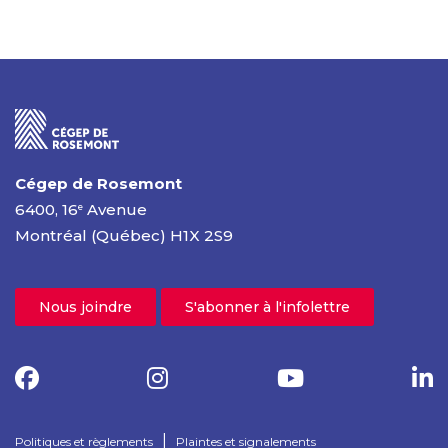
Cégep de Rosemont
6400, 16
Avenue
e
Montréal (Québec) H1X 2S9
Nous joindre
S'abonner à l'infolettre
|
Politiques et règlements
Plaintes et signalements