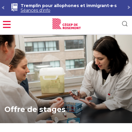
Tremplin pour allophones et immigrant·e·s
Séances d’info
Menu
Offre de stages