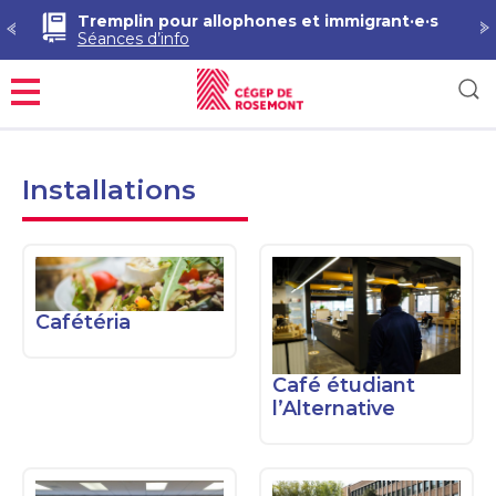
Tremplin pour allophones et immigrant·e·s
Séances d’info
Menu
Installations
Cafétéria
Café étudiant
l’Alternative