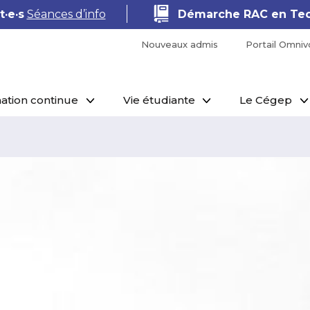
·e·s
Séances d’info
Démarche RAC en Tec
Nouveaux admis
Portail Omniv
ation continue
Vie étudiante
Le Cégep