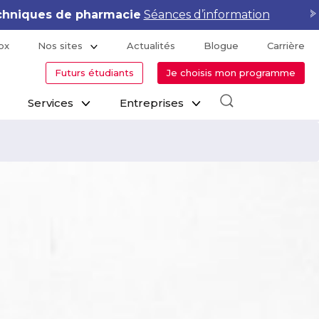
hniques de pharmacie
Séances d’information
ox
Nos sites
Actualités
Blogue
Carrière
Futurs étudiants
Je choisis mon programme
Services
Entreprises