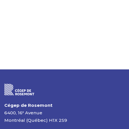
Conditions et processus d'admission
Frais de scolarité et budget
Logement
Une fois à Montréal
Cégep de Rosemont
6400, 16
Avenue
e
Montréal (Québec) H1X 2S9