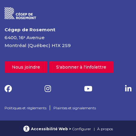
Cégep de Rosemont
6400, 16
Avenue
e
Montréal (Québec) H1X 2S9
Nous joindre
S'abonner à l'infolettre
|
Politiques et règlements
Plaintes et signalements
Accessibilité Web
Configurer
À propos