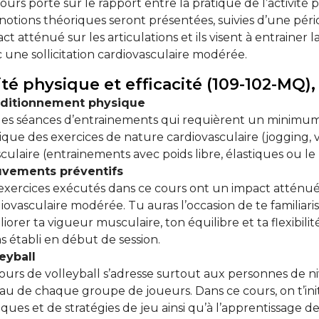
ours porte sur le rapport entre la pratique de l’activité 
notions théoriques seront présentées, suivies d’une pério
ct atténué sur les articulations et ils visent à entrainer la
 une sollicitation cardiovasculaire modérée.
ité physique et efficacité (109-102-MQ),
ditionnement physique
des séances d’entrainements qui requièrent un minimum d
ique des exercices de nature cardiovasculaire (jogging, vé
ulaire (entrainements avec poids libre, élastiques ou le 
vements préventifs
exercices exécutés dans ce cours ont un impact atténué s
iovasculaire modérée. Tu auras l’occasion de te familiari
iorer ta vigueur musculaire, ton équilibre et ta flexibili
s établi en début de session.
eyball
ours de volleyball s’adresse surtout aux personnes de ni
au de chaque groupe de joueurs. Dans ce cours, on t’ini
iques et de stratégies de jeu ainsi qu’à l’apprentissage de