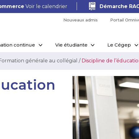
Commerce
Voir le calendrier
Démarche RAC 
Nouveaux admis
Portail Omniv
ation continue
Vie étudiante
Le Cégep
Formation générale au collégial
/
Discipline de l’éducati
ducation