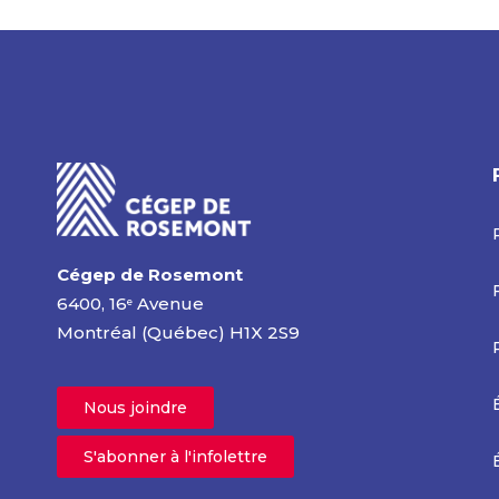
Cégep de Rosemont
6400, 16
Avenue
e
Montréal (Québec) H1X 2S9
Nous joindre
S'abonner à l'infolettre