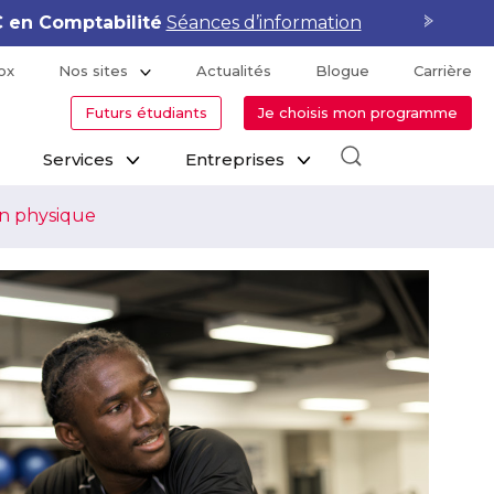
en Comptabilité
Séances d’information
A
ox
Nos sites
Actualités
Blogue
Carrière
Futurs étudiants
Je choisis mon programme
Services
Entreprises
on physique