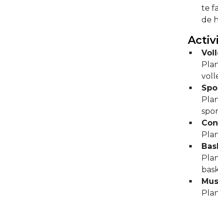
te f
de 
Activ
Vol
Plan
voll
Spo
Plan
spor
Con
Plan
Bas
Plan
bask
Mus
Plan