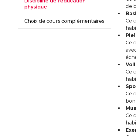
Discipline de l’éducation
de b
physique
Bas
Ce c
Choix de cours complémentaires
habi
Plei
Ce c
avec
éch
Voll
Ce c
habi
Spo
Ce c
bonn
Mus
Ce c
habi
Exe