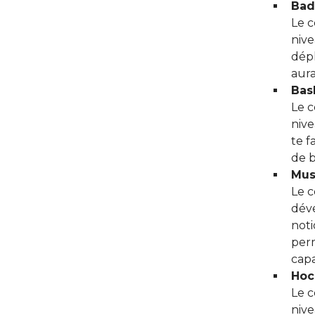
Bad
Le c
nive
dép
aura
Bas
Le c
nive
te f
de b
Mus
Le c
déve
noti
perm
capa
Hoc
Le c
nive