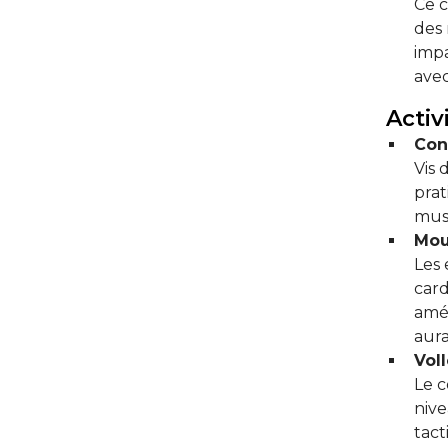
Ce c
des 
impa
avec
Activ
Con
Vis 
prat
musc
Mou
Les 
card
amél
aura
Voll
Le c
nive
tact