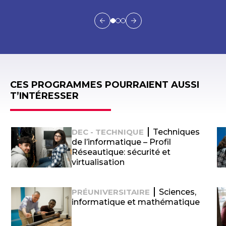
CES PROGRAMMES POURRAIENT AUSSI
T’INTÉRESSER
y
DEC - TECHNIQUE
Techniques
e
de l’informatique – Profil
Réseautique: sécurité et
virtualisation
PRÉUNIVERSITAIRE
Sciences,
informatique et mathématique