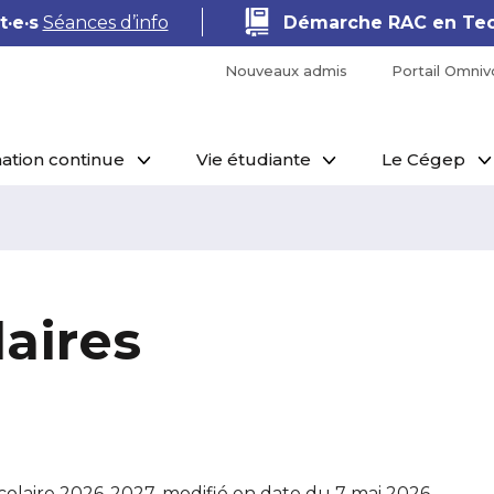
·e·s
Séances d’info
Démarche RAC en Tec
Nouveaux admis
Portail Omniv
ation continue
Vie étudiante
Le Cégep
laires
scolaire 2026-2027, modifié en date du 7 mai 2026