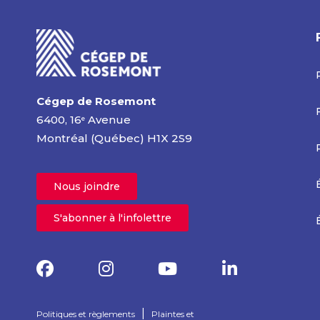
Cégep de Rosemont
6400, 16
Avenue
e
Montréal (Québec) H1X 2S9
Nous joindre
S'abonner à l'infolettre
|
Politiques et règlements
Plaintes et