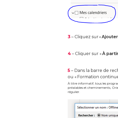
3
– Cliquez sur «
Ajouter
4
– Cliquer sur «
À parti
5
– Dans la barre de rech
ou « Formation continue
À titre informatif, tous les pro
préalables et cheminements, Orie
régulier.