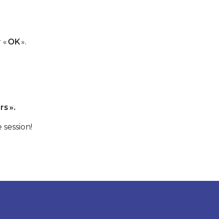
 «
OK
».
s ».
 session!