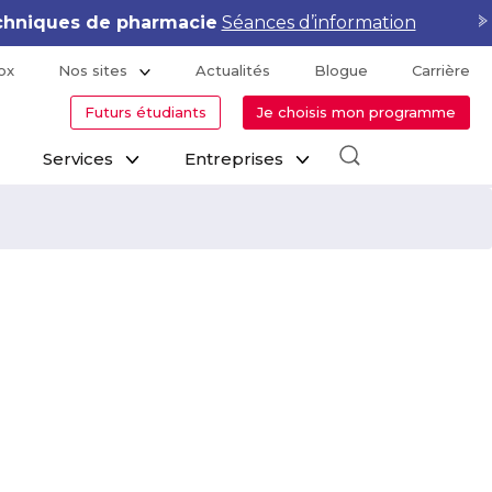
hniques de pharmacie
Séances d’information
ox
Nos sites
Actualités
Blogue
Carrière
Futurs étudiants
Je choisis mon programme
Services
Entreprises