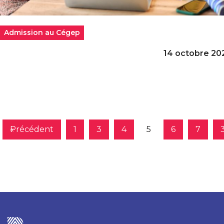
Admission au Cégep
14 octobre 20
« Précédent
1
3
4
5
6
7