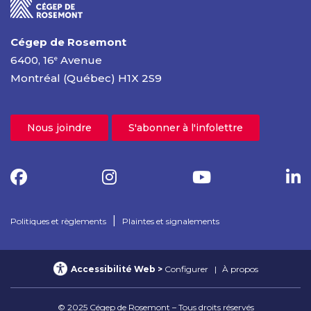
Cégep de Rosemont
6400, 16
Avenue
e
Montréal (Québec) H1X 2S9
Nous joindre
S'abonner à l'infolettre
|
Politiques et règlements
Plaintes et signalements
Accessibilité Web
Configurer
À propos
© 2025 Cégep de Rosemont – Tous droits réservés