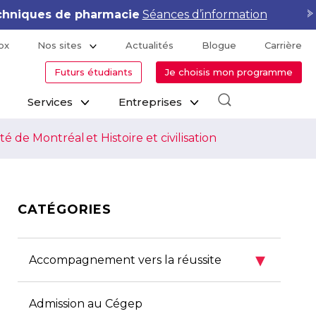
hniques de pharmacie
Séances d’information
ox
Nos sites
Actualités
Blogue
Carrière
Futurs étudiants
Je choisis mon programme
Services
Entreprises
 de Montréal et Histoire et civilisation
CATÉGORIES
▾
Accompagnement vers la réussite
Admission au Cégep