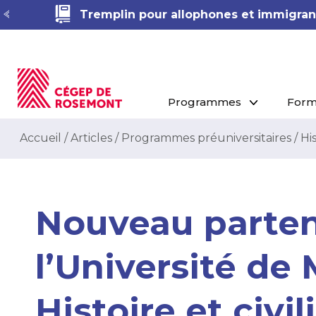
Tremplin pour allophones et immigrant
Programmes
Form
Accueil
/
Articles
/
Programmes préuniversitaires
/
His
Nouveau parten
l’Université de 
Histoire et civil