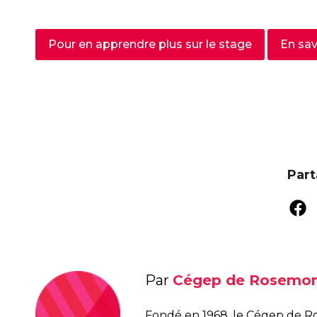
Pour en apprendre plus sur le stage
En sav
Part
Par
Cégep de Rosemo
Fondé en 1968, le Cégep de R