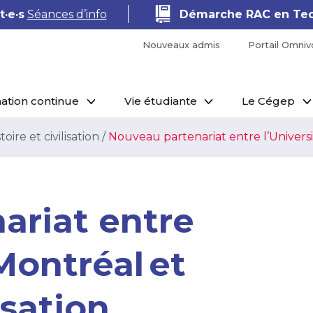
·e·s
Séances d’info
Démarche RAC en Tec
Nouveaux admis
Portail Omniv
ation continue
Vie étudiante
Le Cégep
toire et civilisation
/
Nouveau partenariat entre l’Université
ariat entre
Montréal et
isation