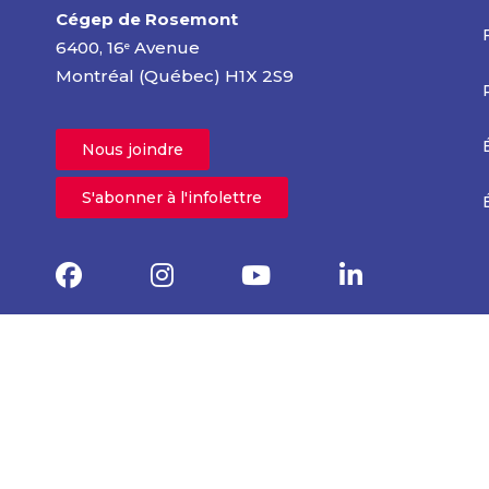
Cégep de Rosemont
6400, 16
Avenue
e
Montréal (Québec) H1X 2S9
Nous joindre
S'abonner à l'infolettre
|
Politiques et règlements
Plaintes et
signalements
© 2025 Cégep de Rosemont – Tous droits réservés
Confidentialité