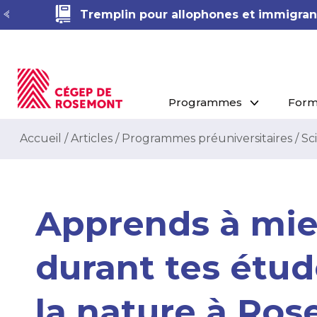
Tremplin pour allophones et immigrant
Programmes
Form
Accueil
/
Articles
/
Programmes préuniversitaires
/
Sc
Apprends à mie
durant tes étud
la nature à Ro