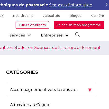
hniques de pharmacie
Séances d’information
ox
Nos sites
Actualités
Blogue
Carrière
Futurs étudiants
Je choisis mon programme
Services
Entreprises
ant tes études en Sciences de la nature à Rosemont
CATÉGORIES
▾
Accompagnement vers la réussite
Admission au Cégep