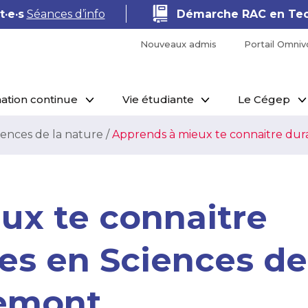
·e·s
Séances d’info
Démarche RAC en Tec
Nouveaux admis
Portail Omniv
ation continue
Vie étudiante
Le Cégep
iences de la nature
/
Apprends à mieux te connaitre dur
ux te connaitre
es en Sciences de
semont