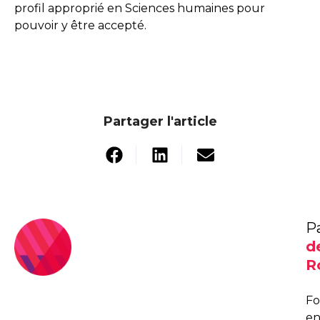
profil approprié en Sciences humaines pour
pouvoir y être accepté.
Partager l'article
P
d
R
F
e