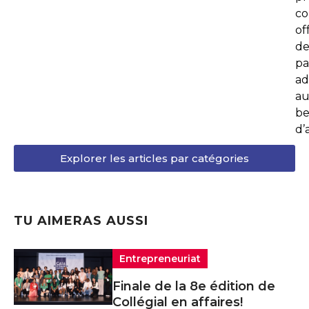
co
of
de
pa
ad
au
be
d’
Explorer les articles par catégories
TU AIMERAS AUSSI
Entrepreneuriat
Finale de la 8e édition de
Collégial en affaires!