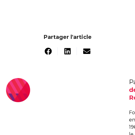
Partager l'article
P
d
R
F
e
19
le