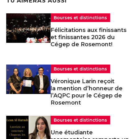
TU AIMERAS AUSSI
Bourses et distinctions
Félicitations aux finissants
et finissantes 2026 du
Cégep de Rosemont!
Bourses et distinctions
Véronique Larin reçoit
la mention d’honneur de
l’AQPC pour le Cégep de
Rosemont
Bourses et distinctions
Une étudiante