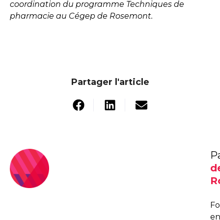
coordination du programme Techniques de
pharmacie au Cégep de Rosemont.
Partager l'article
P
d
R
F
e