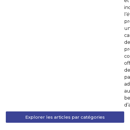
et
inc
l’
pr
u
ca
d
p
co
of
de
pa
ad
au
be
d’
Explorer les articles par catégories