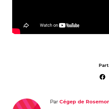
Part
Par
Cégep de Rosemo