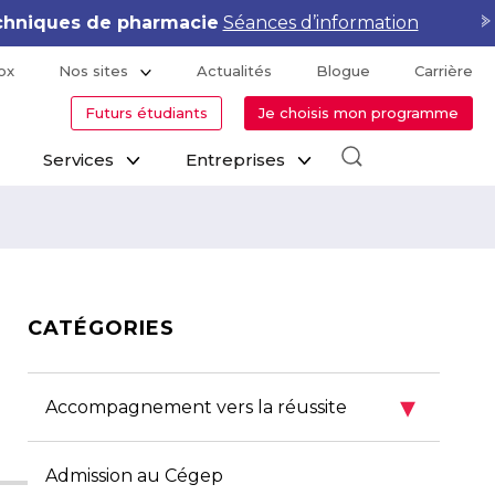
lementor Pro & WooCommerce
Voir le calendrier
ox
Nos sites
Actualités
Blogue
Carrière
Futurs étudiants
Je choisis mon programme
Services
Entreprises
CATÉGORIES
▾
Accompagnement vers la réussite
Admission au Cégep