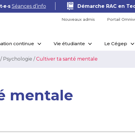
macie
Séances d’information
Shopify · E
Nouveaux admis
Portail Omniv
ation continue
Vie étudiante
Le Cégep
/
Psychologie
/
Cultiver ta santé mentale
té mentale