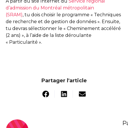
À partir du site Internet du
Service régional
d’admission du Montréal métro­politain
(SRAM)
, tu dois choisir le programme « Techniques
de recherche et de gestion de données ». Ensuite,
tu devras sélectionner le « Cheminement accéléré
(2 ans) », à l’aide de la liste déroulante
« Particularité ».
Partager l'article
P