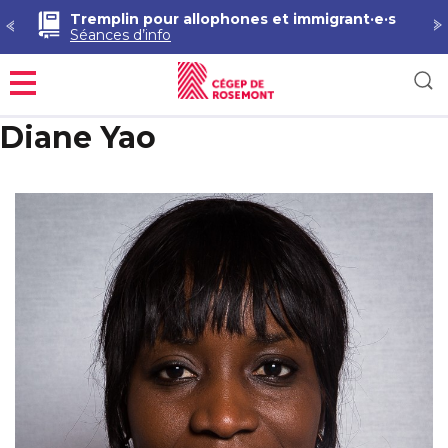
Tremplin pour allophones et immigrant·e·s
Séances d’info
Menu
Diane Yao