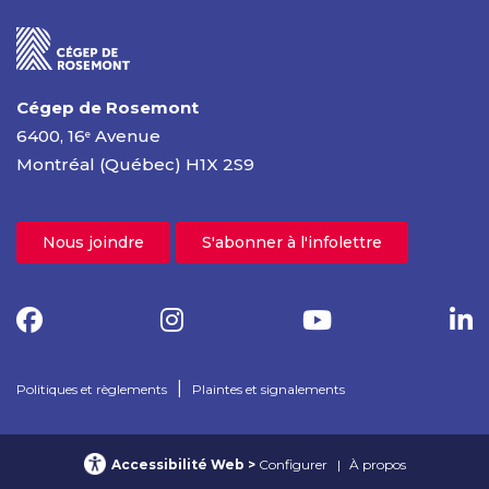
Cégep de Rosemont
6400, 16
Avenue
e
Montréal (Québec) H1X 2S9
Nous joindre
S'abonner à l'infolettre
|
Politiques et règlements
Plaintes et signalements
Accessibilité Web
Configurer
À propos