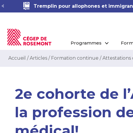
Démarche RAC en Techniques de phar
Programmes
Form
Accueil
/
Articles
/
Formation continue
/
Attestations 
2e cohorte de l
la profession d
médical!