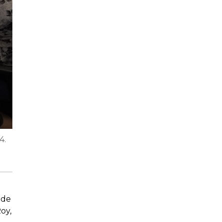
4.
 de
oy,