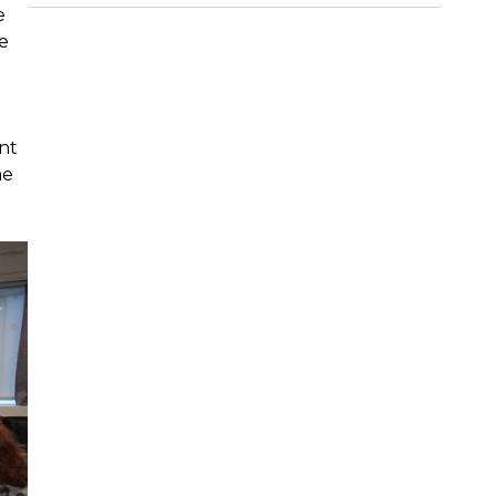
e
re
nt
me