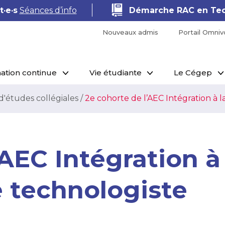
macie
Séances d’information
Shopify · E
Nouveaux admis
Portail Omniv
ation continue
Vie étudiante
Le Cégep
d'études collégiales
/
2e cohorte de l’AEC Intégration à l
’AEC Intégration à
e technologiste