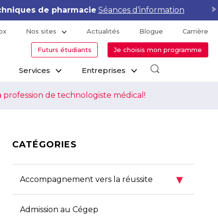
lementor Pro & WooCommerce
Voir le calendrier
ox
Nos sites
Actualités
Blogue
Carrière
Futurs étudiants
Je choisis mon programme
Services
Entreprises
a profession de technologiste médical!
CATÉGORIES
▾
Accompagnement vers la réussite
Admission au Cégep